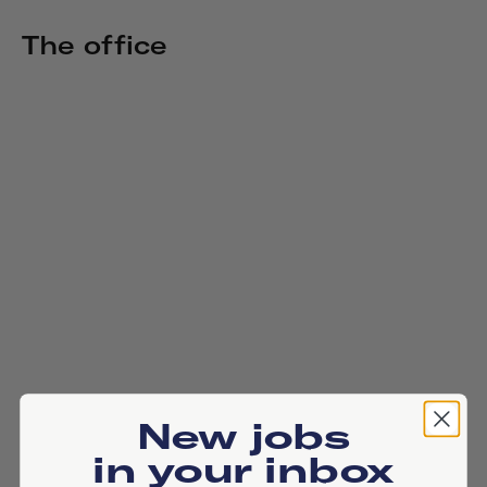
The office
New jobs
in your inbox