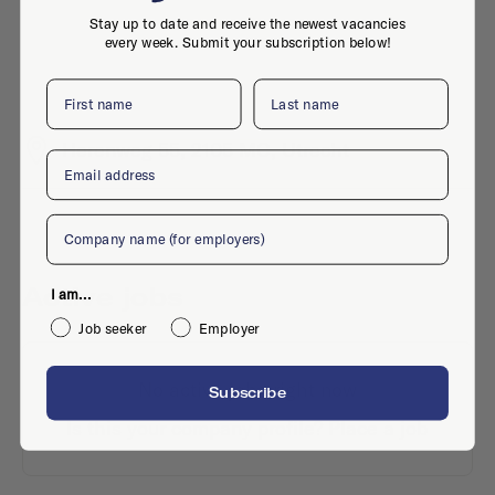
Stay up to date and receive the newest vacancies
every week. Submit your subscription below!
First name
Last name
Herenweg 55, 2105 MC, Utrecht
Email
Company
Active jobs
I am...
Job seeker
Employer
No active jobs right now
Subscribe
Is this your company profile?
Place a job