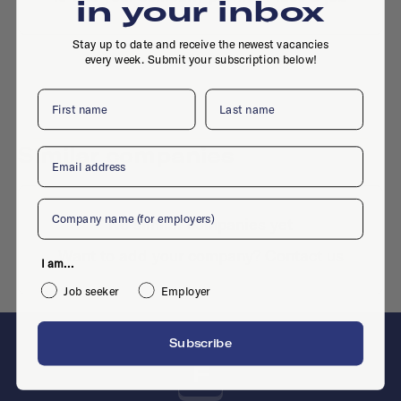
in your inbox
Stay up to date and receive the newest vacancies
every week. Submit your subscription below!
First name
Last name
Similar companies
Email
Company
No similar companies yet
Want to add your company?
Contact us
I am...
Job seeker
Employer
Subscribe
F