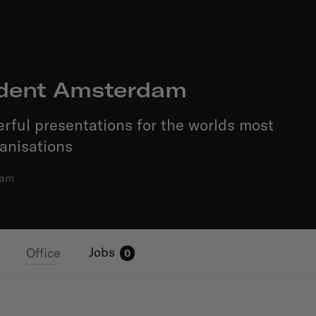
ident Amsterdam
rful presentations for the worlds most
anisations
dam
Jobs
Office
0