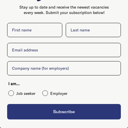
Stay up to date and receive the newest vacancies
every week. Submit your subscription below!
First name
Last name
Email
Company
I am...
Job seeker
Employer
Subscribe