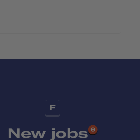
F
New jobs
9