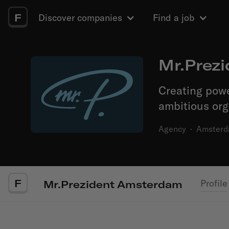
F
Discover companies
Find a job
Mr.Prez
Creating powe
ambitious org
Agency
·
Amster
F
Profile
Mr.Prezident Amsterdam