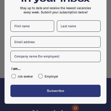
Stay up to date and receive the newest vacancies
every week. Submit your subscription below!
First name
Last name
Similar companies
Email
Company
No similar companies yet
Want to add your company?
Contact us
I am...
Job seeker
Employer
Subscribe
F
9