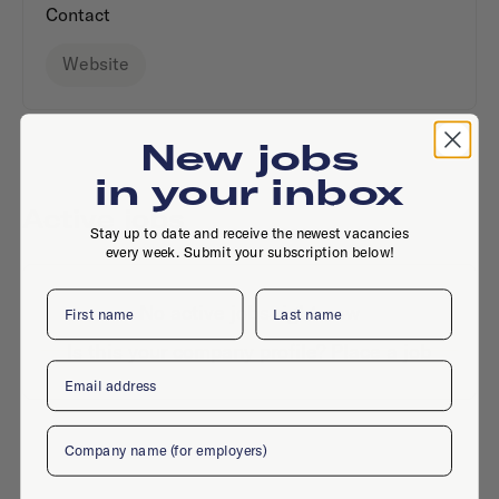
Contact
Website
New jobs
in your inbox
Active jobs
Stay up to date and receive the newest vacancies
every week. Submit your subscription below!
First name
Last name
No active jobs right now
Is this your company profile?
Place a job
Email
Company