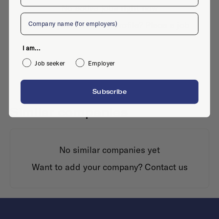
No active jobs right now
Company
Is this your company profile?
Place a job
I am...
Job seeker
Employer
Subscribe
Similar companies
No similar companies yet
Want to add your company?
Contact us