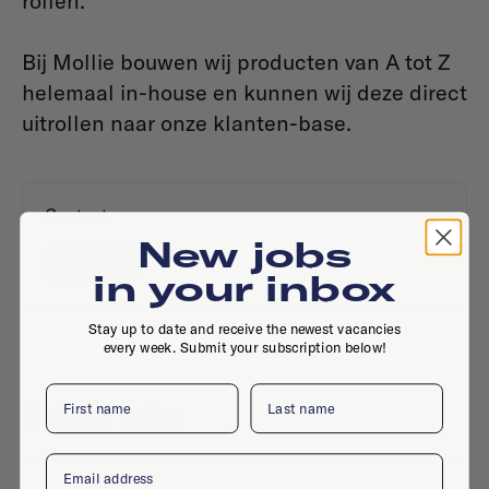
rollen.
Bij Mollie bouwen wij producten van A tot Z
helemaal in-house en kunnen wij deze direct
uitrollen naar onze klanten-base.
Contact
New jobs
Website
in your inbox
Stay up to date and receive the newest vacancies
every week. Submit your subscription below!
First name
Last name
Active jobs
Email