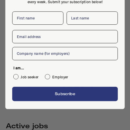
every week. Submit your subscription below!
First name
Last name
Email
Company
I am...
Job seeker
Employer
Transformatorweg 74, 1014 AK, Amsterdam
Subscribe
Active jobs