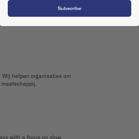
Subscribe
. Wij helpen organisaties om
 maatschappij.
ys with a focus on slow,