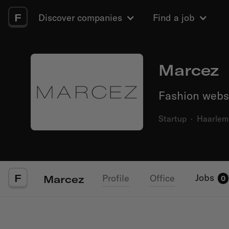
F
Discover companies
Find a job
Marcez
Fashion webs
Startup
·
Haarlem
F
Jobs
Profile
Office
Marcez
0