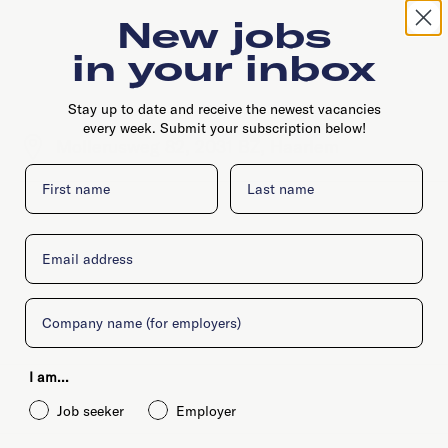
New jobs
in your inbox
Stay up to date and receive the newest vacancies
every week. Submit your subscription below!
Mollerusweg 82, 2031 BZ, Haarlem
First name
Last name
Email
Company
I am...
Job seeker
Employer