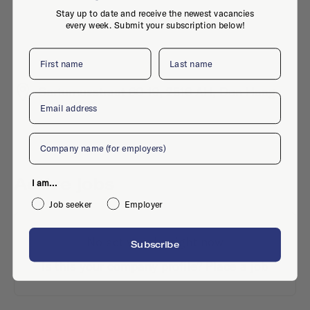
Stay up to date and receive the newest vacancies
every week. Submit your subscription below!
First name
Last name
Sarturnusstraat 60-19, 2516 AH, Den Haag
Email
Company
Active jobs
I am...
Job seeker
Employer
No active jobs right now
Subscribe
Is this your company profile?
Place a job