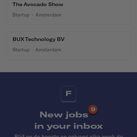
The Avocado Show
Startup
·
Amsterdam
BUX Technology BV
Startup
·
Amsterdam
F
9
New jobs
in your inbox
Blijf op de hoogte en ontvang elke week de