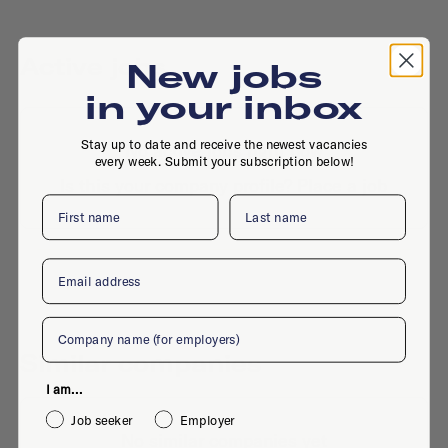
Active jobs
New jobs
in your inbox
Stay up to date and receive the newest vacancies
No active jobs right now
every week. Submit your subscription below!
Is this your company profile?
Place a job
First name
Last name
Email
Company
Similar companies
I am...
Job seeker
Employer
No similar companies yet