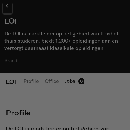
LOI
De LOI is marktleider op het gebied van flexibel
thuis studeren, biedt 1.200+ opleidingen aan en
verzorgt daarnaast klassikale opleidingen.
Brand
·
Jobs
Profile
Office
LOI
0
Profile
De LOI is marktleider op het gebied van