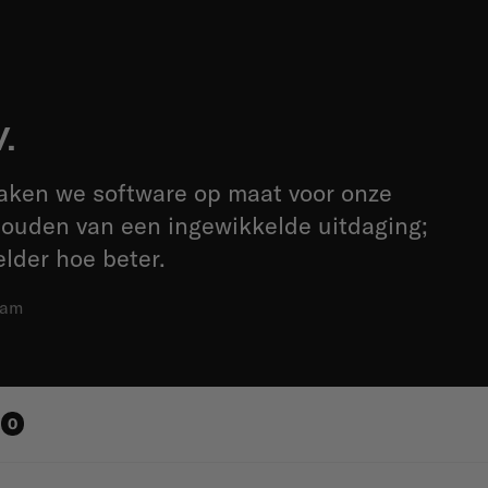
V.
maken we software op maat voor onze
houden van een ingewikkelde uitdaging;
lder hoe beter.
dam
0