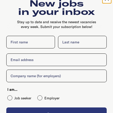
New jobs
in your inbox
Stay up to date and receive the newest vacancies
Zekeringstraat, 23-B, 1014 BM, Amsterdam
every week. Submit your subscription below!
First name
Last name
Email
Company
I am...
Job seeker
Employer