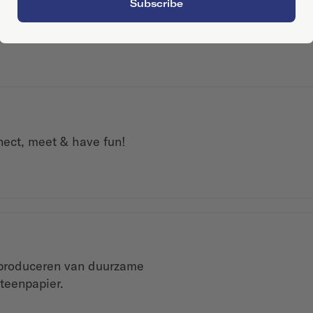
Subscribe
nect, meet & have fun!
 produceren van duurzame
teenpapier.