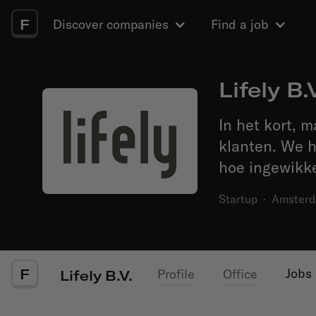
F
Discover companies
Find a job
Lifely B.
In het kort, 
klanten. We 
hoe ingewikke
Startup
·
Amster
F
Jobs
Profile
Office
Lifely B.V.