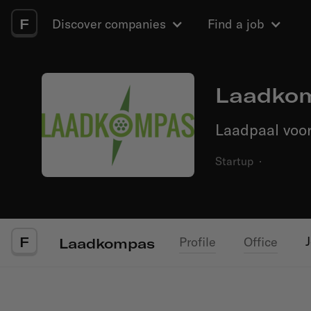
F
Discover companies
Find a job
Laadko
Laadpaal voor
Startup
·
F
Profile
Office
Laadkompas