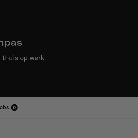
mpas
 thuis op werk
Jobs
0