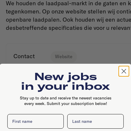
We houden de laadpaal-markt in de gaten en k
tegenkomen. Op onze website stellen wij conti
openbare laadpalen. Ook houden wij een actuele
desbetreffende specificaties die voor u relevant
Contact
Website
New jobs
in your inbox
Stay up to date and receive the newest vacancies
every week. Submit your subscription below!
First name
Last name