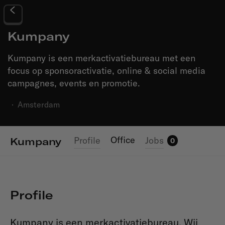
Kumpany
Kumpany is een merkactivatiebureau met een
focus op sponsoractivatie, online & social media
campagnes, events en promotie.
·
Amsterdam
Office
Profile
Jobs
Kumpany
0
Profile
Kumpany is een merkactivatiebureau. Wij