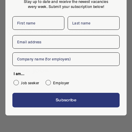
Stay up to date and receive the newest vacancies
every week. Submit your subscription below!
First name
Last name
Danzigerkade 13C, 1013 AP, Amsterdam
Email
Company
Active jobs
I am...
Job seeker
Employer
No active jobs right now
Subscribe
Is this your company profile?
Place a job