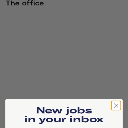
The office
New jobs
in your inbox