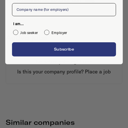
Company
I am...
Job seeker
Employer
Active jobs
Subscribe
No active jobs right now
Is this your company profile?
Place a job
Similar companies