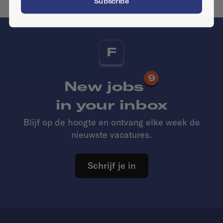
Subscribe
F
9
New jobs
in your inbox
Blijf op de hoogte en ontvang elke week de
nieuwste vacatures.
Schrijf je in