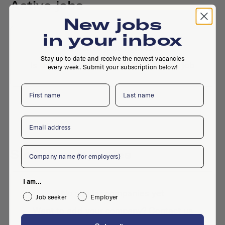
Active jobs
New jobs
in your inbox
No active jobs right now
Stay up to date and receive the newest vacancies
Is this your company profile?
Place a job
every week. Submit your subscription below!
First name
Last name
Email
Company
Similar companies
I am...
No similar companies yet
Job seeker
Employer
Want to add your company?
Contact us