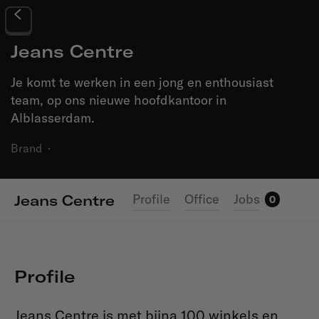
Jeans Centre
Je komt te werken in een jong en enthousiast
team, op ons nieuwe hoofdkantoor in
Alblasserdam.
Brand
·
Profile
Office
Jobs
Jeans Centre
0
Profile
Jeans Centre is met bijna 100 winkels en