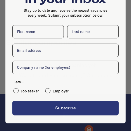
Stay up to date and receive the newest vacancies
every week. Submit your subscription below!
First name
Last name
Similar companies
Email
Company
No similar companies yet
Want to add your company?
Contact us
I am...
Job seeker
Employer
Subscribe
F
9