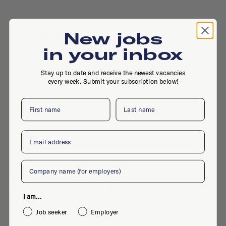
Active jobs
New jobs
in your inbox
Stay up to date and receive the newest vacancies
No active jobs right now
every week. Submit your subscription below!
Is this your company profile?
Place a job
First name
Last name
Email
Company
Similar companies
I am...
Job seeker
Employer
No similar companies yet