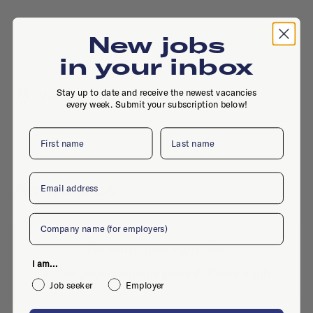
New jobs
in your inbox
Stay up to date and receive the newest vacancies
Van Nelleweg 1, 3044 BC, Rotterdam
every week. Submit your subscription below!
First name
Last name
Email
Active jobs
Company
No active jobs right now
I am...
Is this your company profile?
Place a job
Job seeker
Employer