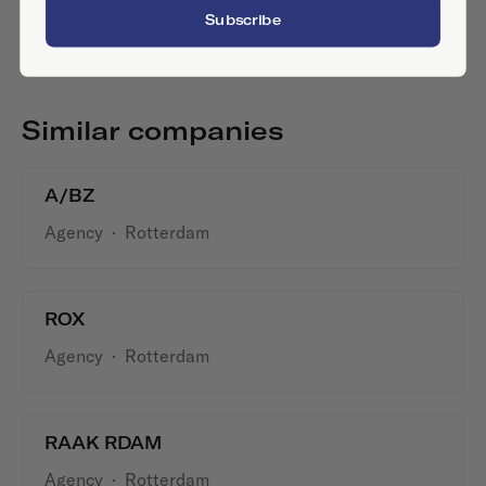
Subscribe
Similar companies
A/BZ
Agency
·
Rotterdam
ROX
Agency
·
Rotterdam
RAAK RDAM
Agency
·
Rotterdam