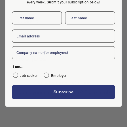
every week. Submit your subscription below!
First name
Last name
-, , Baarlo
Email
Company
Active jobs
I am...
Job seeker
Employer
No active jobs right now
Is this your company profile?
Place a job
Subscribe