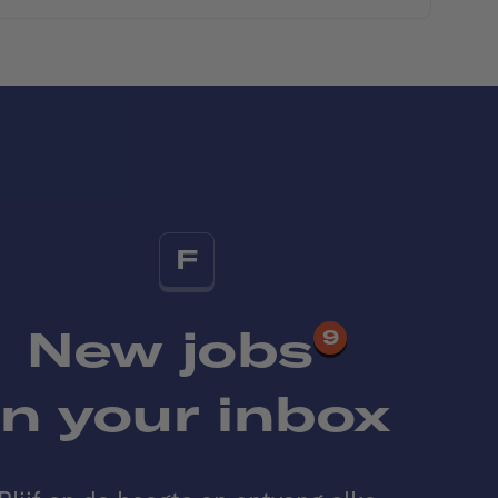
F
New jobs
9
in your inbox