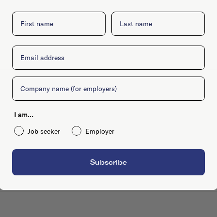
First name
Last name
Email
Company
I am...
Job seeker
Employer
Subscribe