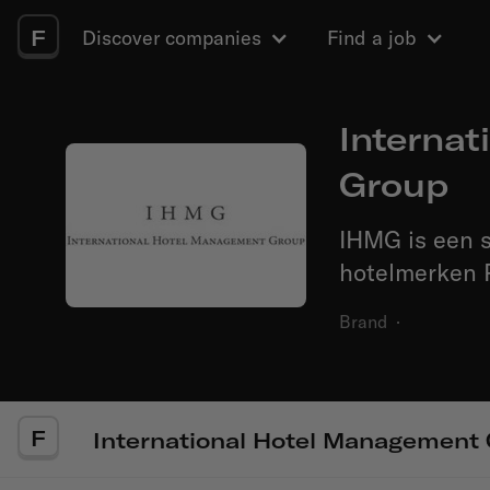
F
Discover companies
Find a job
Interna
Group
IHMG is een s
hotelmerken 
Brand
·
F
International Hotel Management