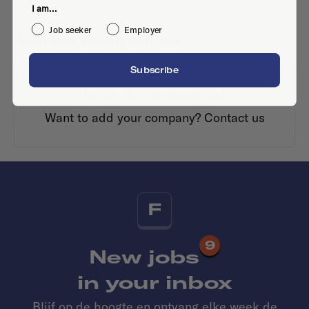
I am...
Job seeker
Employer
Similar companies
Subscribe
No similar companies yet
Want to add your company?
Contact us
F
9
New jobs
in your inbox
Blijf op de hoogte en ontvang elke week de