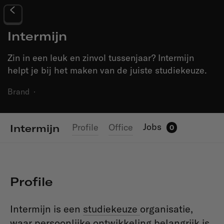
Intermijn
Zin in een leuk en zinvol tussenjaar? Intermijn
helpt je bij het maken van de juiste studiekeuze.
Brand
·
Jobs
Profile
Office
Intermijn
0
Profile
Intermijn is een
studiekeuze
organisatie,
waar persoonlijke ontwikkeling belangrijk is.