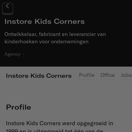
Instore Kids Corners
Ontwikkelaar, fabricant en leverancier van
kinderhoeken voor ondernemingen
Agency
·
Profile
Office
Jobs
Instore Kids Corners
Profile
Instore Kids Corners werd opgegroeid in
1999 en is uitgegroeid tot één van de