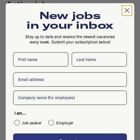
Active jobs
New jobs
in your inbox
No active jobs right now
Stay up to date and receive the newest vacancies
Is this your company profile?
Place a job
every week. Submit your subscription below!
First name
Last name
Email
Company
Similar companies
I am...
No similar companies yet
Job seeker
Employer
Want to add your company?
Contact us