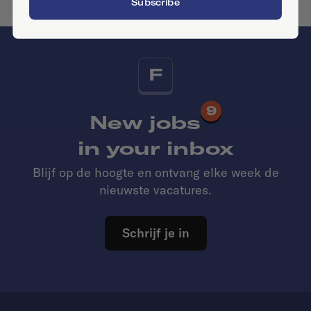
Subscribe
F
9
New jobs
in your inbox
Blijf op de hoogte en ontvang elke week de
nieuwste vacatures.
Schrijf je in