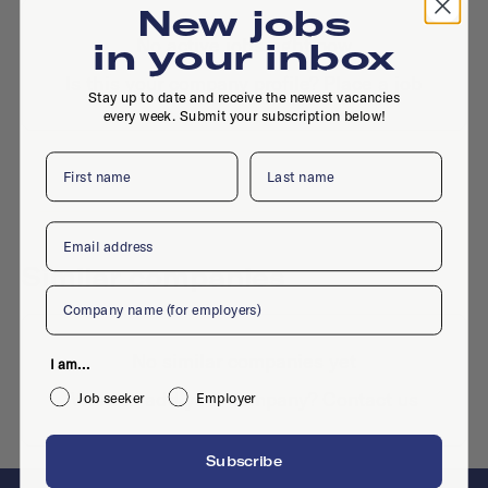
New jobs
No active jobs right now
in your inbox
Is this your company profile?
Place a job
Stay up to date and receive the newest vacancies
every week. Submit your subscription below!
First name
Last name
Email
Similar companies
Company
No similar companies yet
I am...
Want to add your company?
Contact us
Job seeker
Employer
Subscribe