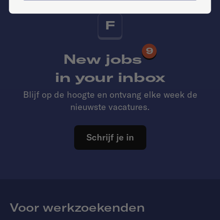
F
9
New jobs
in your inbox
Blijf op de hoogte en ontvang elke week de
nieuwste vacatures.
Schrijf je in
Voor werkzoekenden