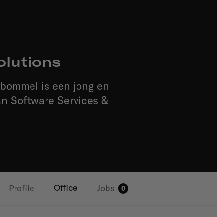
olutions
ltbommel is een jong en
an Software Services &
Office
Profile
Jobs
0