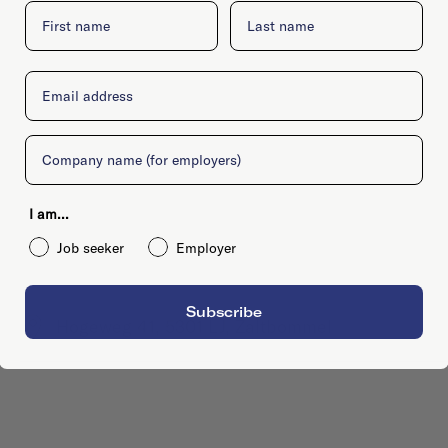
First name
Last name
Email
Company
I am...
Job seeker
Employer
Subscribe
Hogeweg 41, 5301 LJ, Zaltbommel