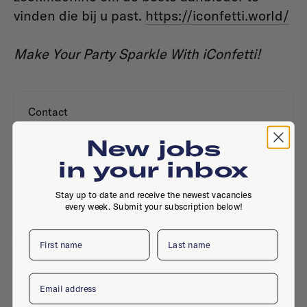
vinden die bij u past.
https://iconfetti.world/
Make Your Party Sparkle With iConfetti!
Contact
New jobs
Website
in your inbox
Stay up to date and receive the newest vacancies
every week. Submit your subscription below!
Active jobs
First name
Last name
Email
No active jobs right now