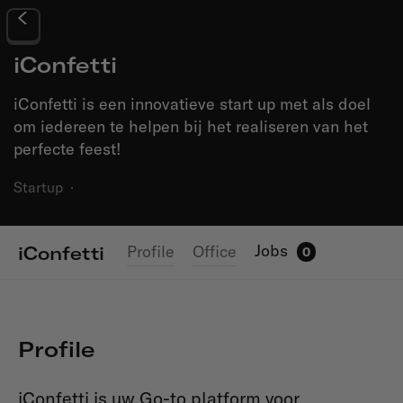
iConfetti
iConfetti is een innovatieve start up met als doel
om iedereen te helpen bij het realiseren van het
perfecte feest!
Startup
·
Jobs
Profile
Office
iConfetti
0
Profile
iConfetti is uw Go-to platform voor