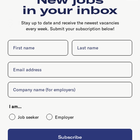
in your inbox
Herenweg 55, 2105 MC, Amsterdam
Stay up to date and receive the newest vacancies
every week. Submit your subscription below!
First name
Last name
Email
Company
I am...
Job seeker
Employer
Subscribe