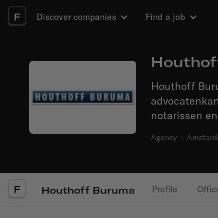
F
Discover companies
Find a job
Houthof
Houthoff Bur
advocatenkan
notarissen en
Agency
·
Amster
F
Profile
Offic
Houthoff Buruma