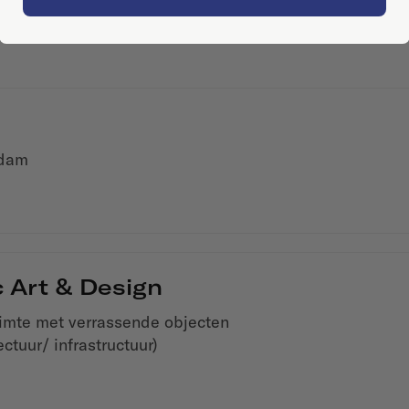
rdam
c Art & Design
uimte met verrassende objecten
ctuur/ infrastructuur)