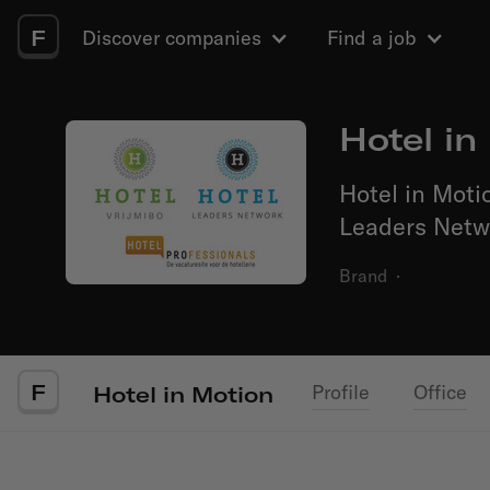
F
Discover companies
Find a job
Hotel in
Hotel in Moti
Leaders Netw
Brand
·
F
Profile
Office
Hotel in Motion