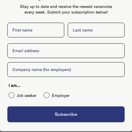
Contact
Website
Stay up to date and receive the newest vacancies
every week. Submit your subscription below!
First name
Last name
Email
Company
I am...
Job seeker
Employer
Subscribe