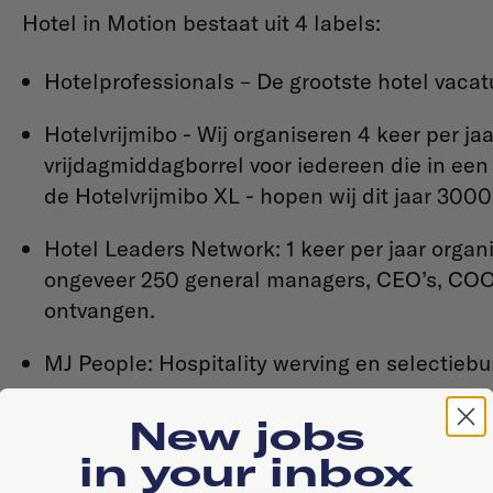
Hotel in Motion bestaat uit 4 labels:
Hotelprofessionals – De grootste hotel vacat
Hotelvrijmibo - Wij organiseren 4 keer per jaa
vrijdagmiddagborrel voor iedereen die in een h
de Hotelvrijmibo XL - hopen wij dit jaar 300
Hotel Leaders Network: 1 keer per jaar organ
ongeveer 250 general managers, CEO’s, COO’
ontvangen.
MJ People: Hospitality werving en selectieb
New jobs
in your inbox