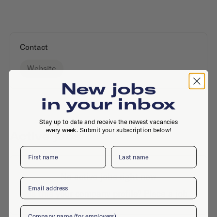
Contact
Website
New jobs
in your inbox
Stay up to date and receive the newest vacancies
every week. Submit your subscription below!
Active jobs
First name
Last name
No active jobs right now
Email
Is this your company profile?
Place a job
Company