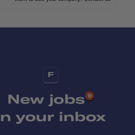
F
New jobs
9
in your inbox