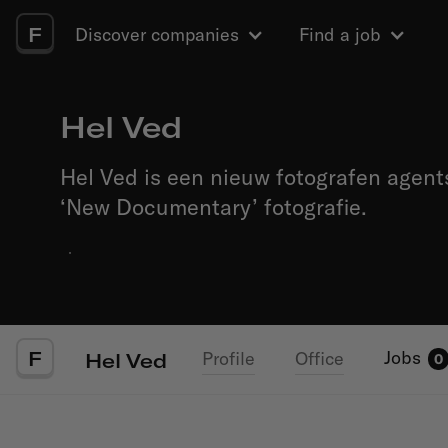
F
Discover companies
Find a job
Hel Ved
Hel Ved is een nieuw fotografen agent
‘New Documentary’ fotografie.
·
F
Jobs
Profile
Office
Hel Ved
0