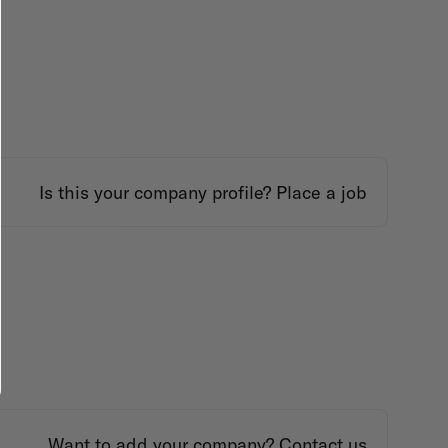
Is this your company profile?
Place a job
Want to add your company?
Contact us