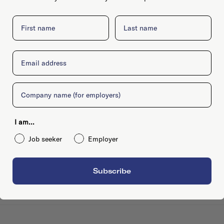
First name
Last name
Email
Company
I am...
Job seeker
Employer
Subscribe