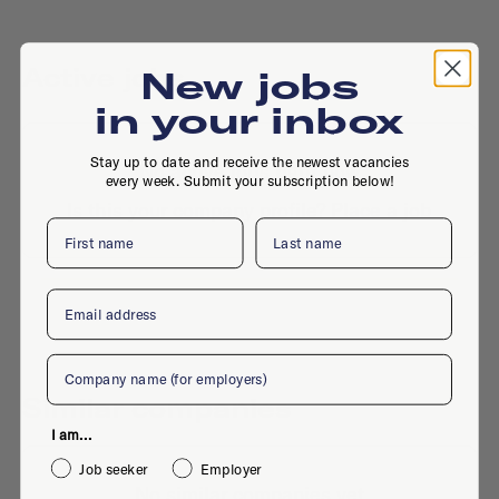
Active jobs
New jobs
in your inbox
Stay up to date and receive the newest vacancies
No active jobs right now
every week. Submit your subscription below!
Is this your company profile?
Place a job
First name
Last name
Email
Company
Similar companies
I am...
Job seeker
Employer
No similar companies yet