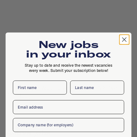
New jobs
in your inbox
Stay up to date and receive the newest vacancies
every week. Submit your subscription below!
First name
Last name
Laan van Waalhaven 464, 2497 GR, Den
Haag
Email
Company
Active jobs