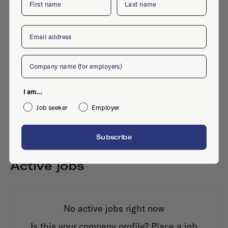
Email
Company
I am...
Nachtwachtlaan 20, 3818 ln, Amsterdam
Job seeker
Employer
Subscribe
Active jobs
No active jobs right now
Is this your company profile?
Place a job