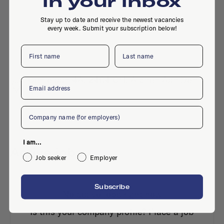
in your inbox
Stay up to date and receive the newest vacancies
every week. Submit your subscription below!
First name
Last name
Genielaan 4A, 2404 CH, Alphen Aan Den
Email
Rijn
Company
I am...
Active jobs
Job seeker
Employer
Subscribe
No active jobs right now
Is this your company profile?
Place a job