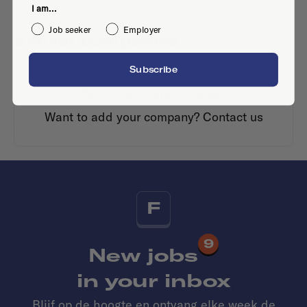
I am...
Job seeker
Employer
Similar companies
Subscribe
No similar companies yet
Want to add your company?
Contact us
F
9
New jobs
in your inbox
Blijf op de hoogte en ontvang elke week de