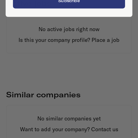
Subscribe
Active jobs
No active jobs right now
Is this your company profile?
Place a job
Similar companies
No similar companies yet
Want to add your company?
Contact us