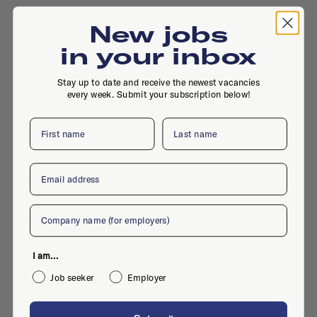
New jobs
in your inbox
Stay up to date and receive the newest vacancies
every week. Submit your subscription below!
First name
Last name
Email
Company
Bijlmermeerstraat 12, 2131 HG, Hoofddorp
I am...
Job seeker
Employer