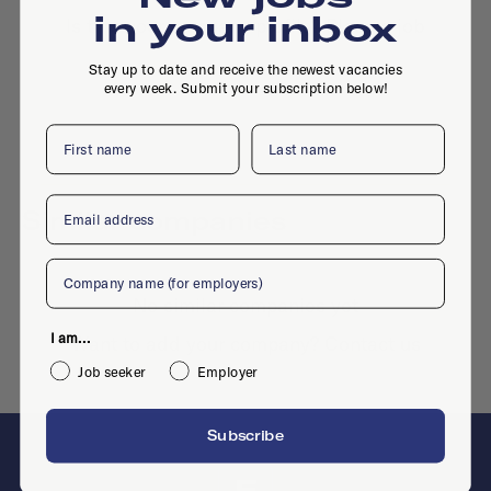
in your inbox
Is this your company profile?
Place a job
Stay up to date and receive the newest vacancies
every week. Submit your subscription below!
First name
Last name
Email
Similar companies
Company
No similar companies yet
I am...
Want to add your company?
Contact us
Job seeker
Employer
Subscribe
F