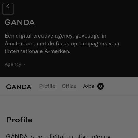
GANDA
Een digital creative agency, gevestigd in
Amsterdam, met de focus op campagnes voor
(inter)nationale A-merken.
Agency
·
Jobs
Profile
Office
GANDA
0
Profile
GANDA is een digital creative agency,