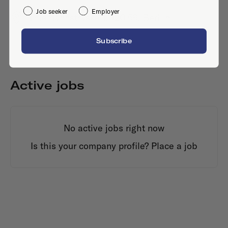
Job seeker
Employer
Thiemannstrasse 1, 120 59, Berlijn
Subscribe
Active jobs
No active jobs right now
Is this your company profile?
Place a job