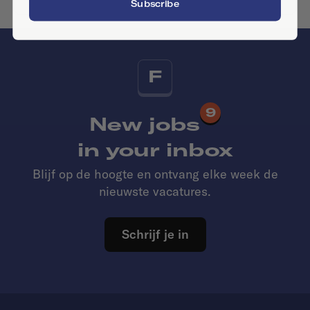
Subscribe
F
9
New jobs
in your inbox
Blijf op de hoogte en ontvang elke week de
nieuwste vacatures.
Schrijf je in