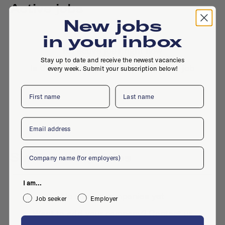
Active jobs
New jobs
in your inbox
No active jobs right now
Stay up to date and receive the newest vacancies
Is this your company profile?
Place a job
every week. Submit your subscription below!
First name
Last name
Email
Company
Similar companies
I am...
No similar companies yet
Job seeker
Employer
Want to add your company?
Contact us