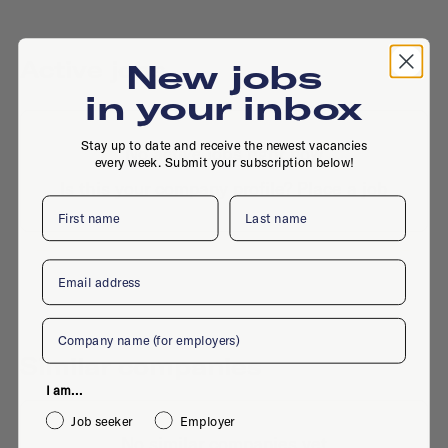
Active jobs
New jobs
in your inbox
Stay up to date and receive the newest vacancies
No active jobs right now
every week. Submit your subscription below!
Is this your company profile?
Place a job
First name
Last name
Email
Company
Similar companies
I am...
Job seeker
Employer
No similar companies yet