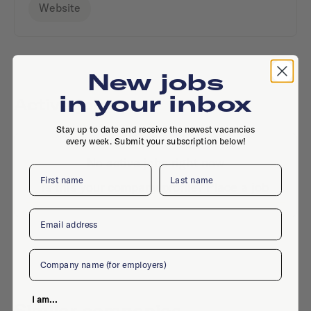
Website
New jobs
in your inbox
Active jobs
Stay up to date and receive the newest vacancies
every week. Submit your subscription below!
No active jobs right now
First name
Last name
Is this your company profile?
Place a job
Email
Company
I am...
Similar companies