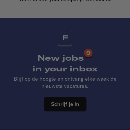
F
9
New jobs
in your inbox
Blijf op de hoogte en ontvang elke week de
nieuwste vacatures.
Schrijf je in