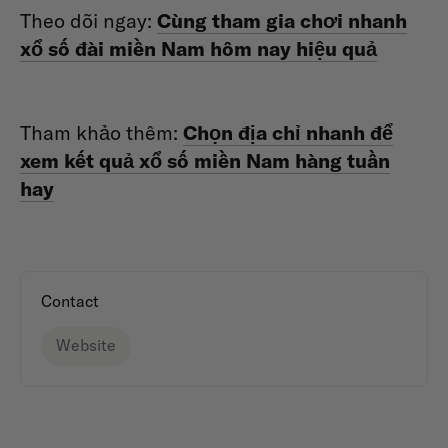
Theo dõi ngay:
Cùng tham gia chơi nhanh
xổ số đài miền Nam hôm nay hiệu quả
Tham khảo thêm:
Chọn địa chỉ nhanh để
xem kết quả xổ số miền Nam hàng tuần
hay
Contact
Website