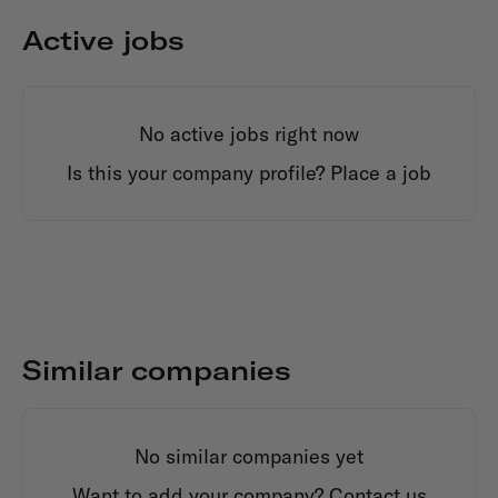
Active jobs
No active jobs right now
Is this your company profile?
Place a job
Similar companies
No similar companies yet
Want to add your company?
Contact us