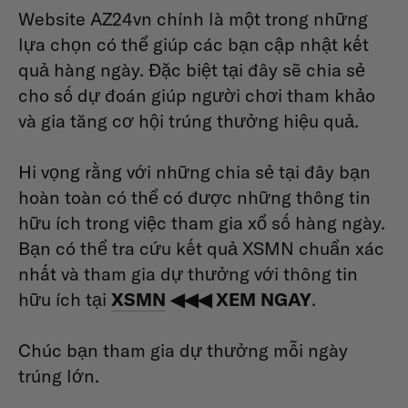
Website AZ24vn chính là một trong những
lựa chọn có thể giúp các bạn cập nhật kết
quả hàng ngày. Đặc biệt tại đây sẽ chia sẻ
cho số dự đoán giúp người chơi tham khảo
và gia tăng cơ hội trúng thưởng hiệu quả.
Hi vọng rằng với những chia sẻ tại đây bạn
hoàn toàn có thể có được những thông tin
hữu ích trong việc tham gia xổ số hàng ngày.
Bạn có thể tra cứu kết quả XSMN chuẩn xác
nhất và tham gia dự thưởng với thông tin
hữu ích tại
XSMN
◀◀◀ XEM NGAY
.
Chúc bạn tham gia dự thưởng mỗi ngày
trúng lớn.