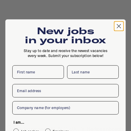
New jobs
in your inbox
Stay up to date and receive the newest vacancies
every week. Submit your subscription below!
First name
Last name
Email
Company
I am...
St Janssingel 92, 5211 DA , 's-Hertogenbosch