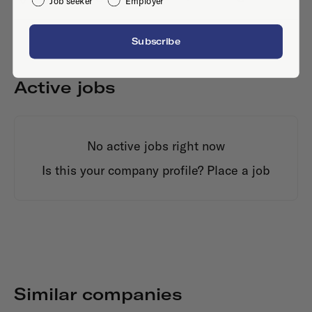
Job seeker
Employer
Subscribe
Active jobs
No active jobs right now
Is this your company profile?
Place a job
Similar companies