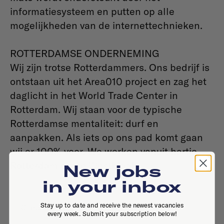
informatiesysteem en putten op alle
mogelijkheden van de internettechnieken.
ROTTERDAMSE ONDERNEMING
Wij zijn trotse Rotterdammers. Ons bedrijf is
ontstaan uit het Area010 project en zag het
daglicht in het World Trade Center in
Rotterdam. Wij staan voor de typische
Rotterdamse mentaliteit: durf en
aanpakken. Als iets op ons pad komt gaan
wij er 100% voor. We werken vanuit hartje
Rotterdam op de Westblaak.
New jobs
in your inbox
Stay up to date and receive the newest vacancies
Contact
every week. Submit your subscription below!