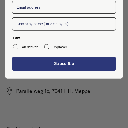
Email
Company
I am...
Job seeker
Employer
Subscribe
Parallelweg 1c, 7941 HH, Meppel