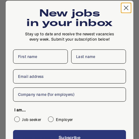
New jobs
in your inbox
Stay up to date and receive the newest vacancies
every week. Submit your subscription below!
First name
Last name
Email
Company
Gooiland 46A, 1948 RD, Beverwijk
I am...
Job seeker
Employer
Active jobs
Subscribe