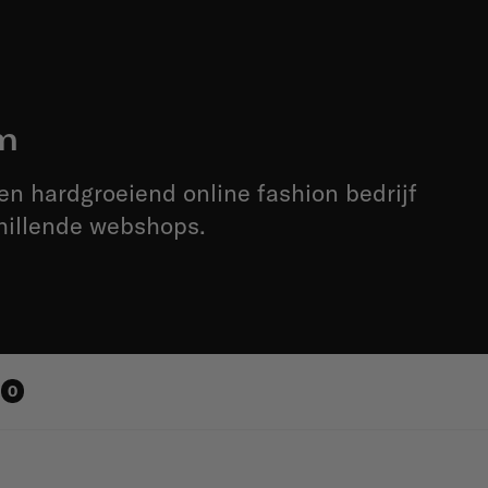
m
n hardgroeiend online fashion bedrijf
chillende webshops.
0