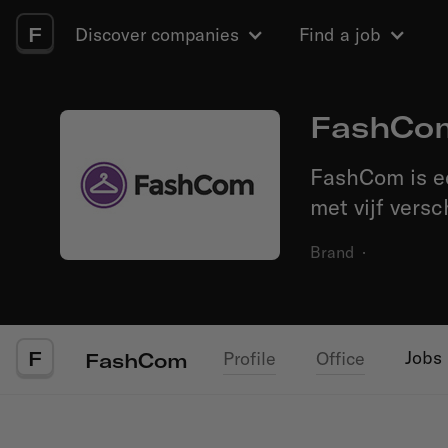
F
Discover companies
Find a job
FashCo
FashCom is ee
met vijf vers
Brand
·
F
Jobs
Profile
Office
FashCom