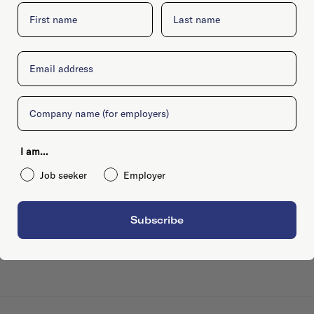
First name
Last name
Email
Company
I am...
Job seeker
Employer
Subscribe