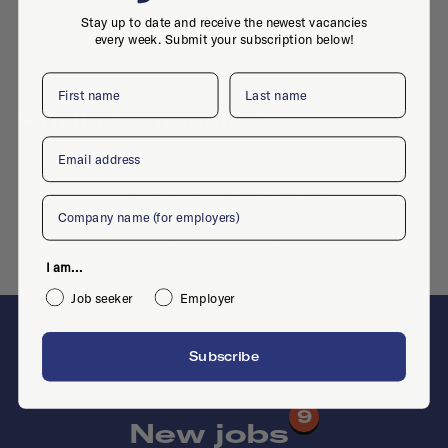
Stay up to date and receive the newest vacancies
every week. Submit your subscription below!
First name
Last name
Similar companies
Email
No similar companies yet
Company
Want to add your company?
Contact us
I am...
Job seeker
Employer
Subscribe
F
9
New jobs