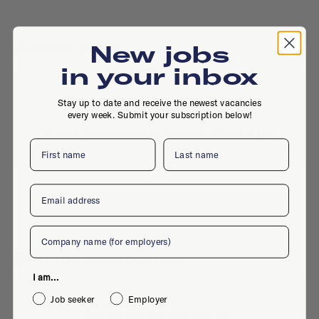
Active jobs
New jobs
in your inbox
Stay up to date and receive the newest vacancies
No active jobs right now
every week. Submit your subscription below!
Is this your company profile?
Place a job
First name
Last name
Email
Company
Similar companies
I am...
Job seeker
Employer
No similar companies yet